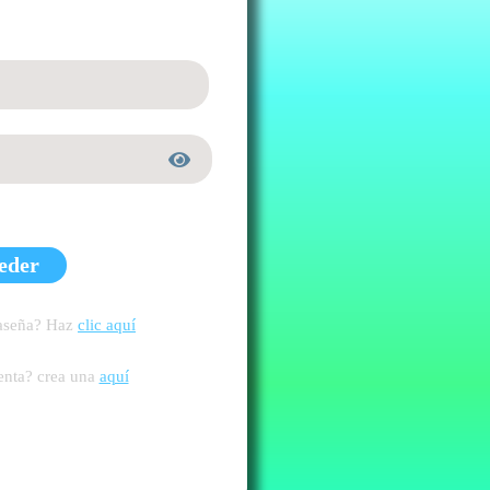
eder
raseña? Haz
clic aquí
enta? crea una
aquí