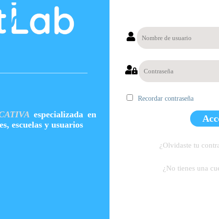
Recordar contraseña
CATIVA
especializada en
Acc
es, escuelas y usuarios
¿Olvidaste tu cont
¿No tienes una cu